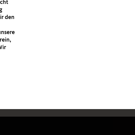
icht
g
ir den
unsere
rein,
Wir