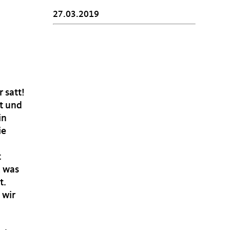
27.03.2019
 satt!
t und
in
ie
t
, was
t.
 wir