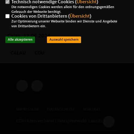
Technisch notwendige Cookies (
Übersicht
)
Die notwendigen Cookies werden allein für den ordnungsgemäßen
Gebrauch der Webseite benötigt.
Cookies von Drittanbietern (
Übersicht
)
Zur Optimierung unserer Webseite binden wir Dienste und Angebote
von Drittanbietern ein.
Calau, 12.06.2024
Alle akzeptieren
Auswahl speichern
CALAU
CDU
IMPRESSUM
DATENSCHUTZ
KONTAKT
CDU Kreisverband Oberspreewald-Lausitz