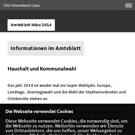
CDU Ortsverband Calau
Amtsblatt März 2014
Informationen im Amtsblatt
Haushalt und Kommunalwahl
Das Jahr 2014 ist wieder mal ein Super-Wahljahr. Europa-,
Landtags-, Kreistagswahl und die Wahl der Stadtverordneten und
Ortsbeiräte stehen an.
Trotz schwieriger Entscheidungen in der jetziger Legislaturperiode
Die Webseite verwendet Cookies
hat sich die CDU-Fraktion für unsere Bürger eingesetzt, z.Bsp. bei
Gebühren Straßenbaumaßnahmen, Friedhofsgebühren und bei
Diese Webseite verwendet Cookies, die notwendig sind, um
der Erhaltung unseres Stadtwaldes. Auch für die kommende
die Webseite zu nutzen. Weiterhin verwenden wir Dienste
von Drittanbietern, die uns helfen, unser Webangebot zu
Wahlperiode stehen gute Kandidaten zur Verfügung. Nutzen Sie